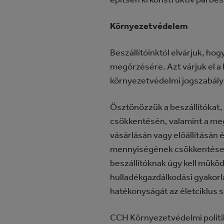
Környezetvédelem
Beszállítóinktól elvárjuk, h
megőrzésére. Azt várjuk el a
környezetvédelmi jogszabály
Ösztönözzük a beszállítókat
csökkentésén, valamint a megú
vásárlásán vagy előállításán
mennyiségének csökkentése 
beszállítóknak úgy kell műkö
hulladékgazdálkodási gyakorla
hatékonyságát az életciklus 
CCH Környezetvédelmi politi