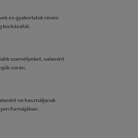
lvek és gyakorlatok révén
g kockázatát.
alabb személyeket, valamint
égük során.
valamint ne használjanak
lyen formájában.