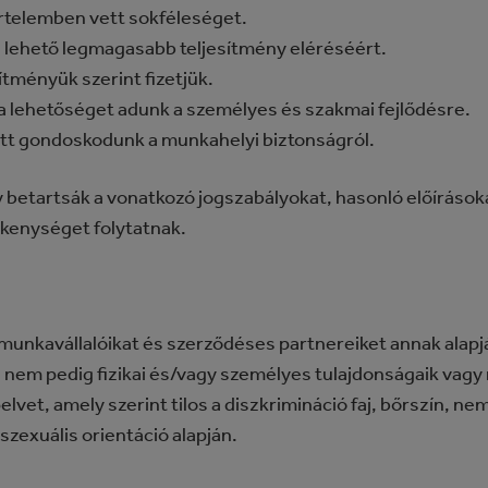
értelemben vett sokféleséget.
lehető legmagasabb teljesítmény eléréséért.
ítményük szerint fizetjük.
a lehetőséget adunk a személyes és szakmai fejlődésre.
ütt gondoskodunk a munkahelyi biztonságról.
gy betartsák a vonatkozó jogszabályokat, hasonló előírások
ékenységet folytatnak.
a munkavállalóikat és szerződéses partnereiket annak alapj
i, nem pedig fizikai és/vagy személyes tulajdonságaik va
vet, amely szerint tilos a diszkrimináció faj, bőrszín, nem,
zexuális orientáció alapján.