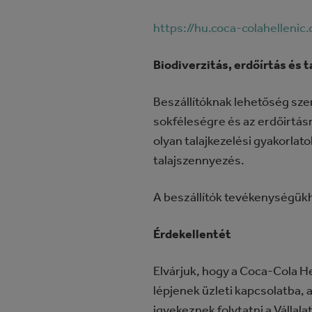
https://hu.coca-colahellen
Biodiverzitás, erdőírtás és 
Beszállítóknak lehetőség szer
sokféleségre és az erdőirtás
olyan talajkezelési gyakorlat
talajszennyezés.
A beszállítók tevékenységükh
Érdekellentét
Elvárjuk, hogy a Coca-Cola He
lépjenek üzleti kapcsolatba, 
igyekeznek folytatni a Vállala