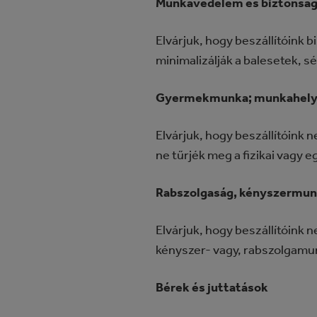
Munkavédelem és biztonsá
Elvárjuk, hogy beszállítóink
minimalizálják a balesetek, 
Gyermekmunka; munkahelyi
Elvárjuk, hogy beszállítóink 
ne tűrjék meg a fizikai vagy 
Rabszolgaság, kényszermu
Elvárjuk, hogy beszállítóink
kényszer- vagy, rabszolgam
Bérek és juttatások