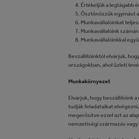
Értékeljük a legtágabb 
Ösztönözzük egymást a 
Munkavállalóinkat teljes
Munkavállalóink számár
Munkavállalóinkkal egy
Beszállítóinktól elvárjuk, ho
országokban, ahol üzleti tev
Munkakörnyezet
Elvárjuk, hogy beszállítóink 
tudják feladataikat elvégezn
megerősítve ezzel azt az alapel
nemzetiségi származás vagy s