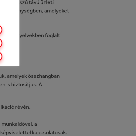
ntos hosszú távú üzleti
és tevékenységben, amelyeket
tói Irányelvekben foglalt
tjuk, amelyek összhangban
 is biztosítjuk. A
ikáció révén.
a munkaidővel, a
 képviselettel kapcsolatosak.