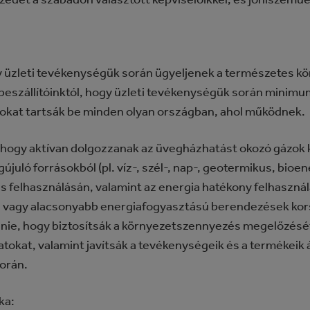
ogy üzleti tevékenységük során ügyeljenek a természetes 
 beszállítóinktól, hogy üzleti tevékenységük során minim
okat tartsák be minden olyan országban, ahol működnek.
, hogy aktívan dolgozzanak az üvegházhatást okozó gázok
juló forrásokból (pl. víz-, szél-, nap-, geotermikus, bioe
 és felhasználásán, valamint az energia hatékony felhaszn
vagy alacsonyabb energiafogyasztású berendezések kors
dnie, hogy biztosítsák a környezetszennyezés megelőzését
tokat, valamint javítsák a tevékenységeik és a termékeik 
során.
ka: