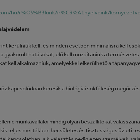
ic.com/hu/r%C3%B3lunk/ir%C3%A1nyelveink/kornyezetved
talajvédelem
int kerülniük kell, és minden esetben minimálisra kell csök
ra gyakorolt hatásokat, elő kell mozdítaniuk a természete
okat kell alkalmazniuk, amelyekkel elkerülhető a tápanyagve
öz kapcsolódóan keresik a biológiai sokféleség megőrzés
llenic munkavállalói mindig olyan beszállítókat válasszanak
akik teljes mértékben becsületes és tisztességes üzleti t
ttal kapcsolatban, a kiválasztás pedig ezen személyek, vala