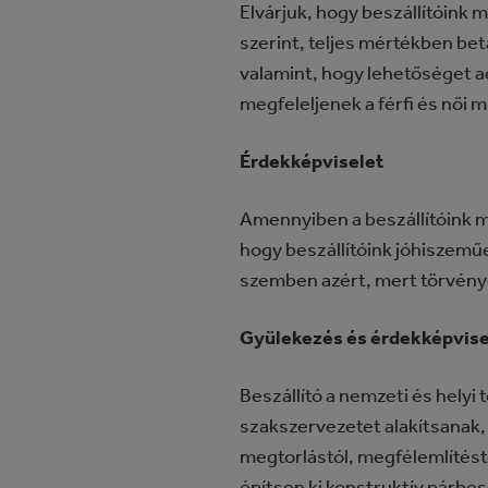
Elvárjuk, hogy beszállítóink
szerint, teljes mértékben be
valamint, hogy lehetőséget a
megfeleljenek a férfi és női
Érdekképviselet
Amennyiben a beszállítóink mu
hogy beszállítóink jóhiszeműe
szemben azért, mert törvény
Gyülekezés és érdekképvise
Beszállító a nemzeti és helyi
szakszervezetet alakítsanak,
megtorlástól, megfélemlítéstő
építsen ki konstruktív párbes