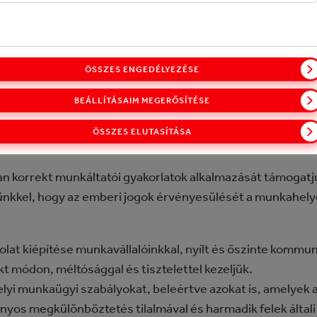
lapulnak, hogy a társadalmi szerepvállalás alapvetően fo
ek pedig meg kell nyilvánulnia azokban a kapcsolatokban 
nyezettel és a közösségekkel alakítunk ki és végzünk.
ÖSSZES ENGEDÉLYEZÉSE
szállítókkal annak érdekében, hogy biztosítsuk a Beszállí
és teljesítését.
BEÁLLÍTÁSAIM MEGERŐSÍTÉSE
ÖSSZES ELUTASÍTÁSA
yan korrekt munkáltatói gyakorlatok alkalmazását támoga
nkkel, hogy az emberi jogok érvényesülését a munkahelyen
olat kiépítése munkavállalóinkkal, nyílt és őszinte kommun
t módon, méltósággal és tisztelettel kezeljük.
elyi munkaügyi szabályokat, beleértve azokat is, amelyek 
nyos megkülönböztetés tilalmával és harmadik felek általi