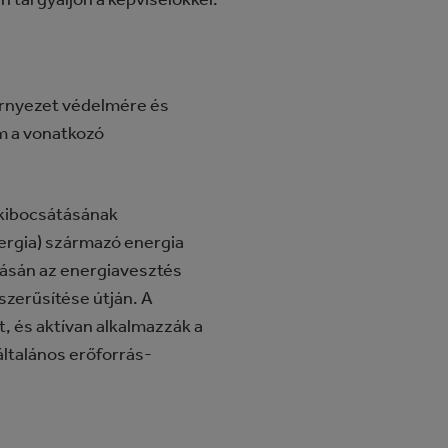
környezet védelmére és
um a vonatkozó
 kibocsátásának
nergia) származó energia
álásán az energiavesztés
zerűsítése útján. A
, és aktívan alkalmazzák a
általános erőforrás-