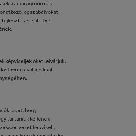
ssék az iparági normák
vonatkozó jogszabályokat,
ejlesztésére, illetve
vének.
 képviseljék őket, elvárjuk,
lást munkavállalóikkal
enységében.
alók jogát, hogy
gy tartaniuk kellene a
szakszervezet képviseli,
n tárgyaljon a képviselőkkel.