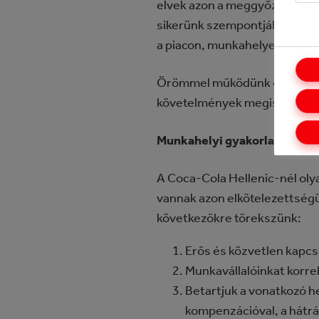
elvek azon a meggyőződésen a
sikerünk szempontjából, enn
a piacon, munkahelyeken, kör
Örömmel működünk együtt a be
követelmények megismerését 
Munkahelyi gyakorlatok
A Coca-Cola Hellenic-nél ol
vannak azon elkötelezettségü
következőkre törekszünk:
Erős és közvetlen kapcs
Munkavállalóinkat korrek
Betartjuk a vonatkozó h
kompenzációval, a hátrá