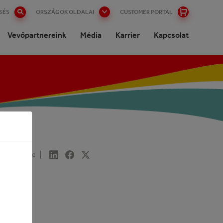
SÉS
ORSZÁGOK OLDALAI
CUSTOMER PORTAL
Vevőpartnereink
Média
Karrier
Kapcsolat
talok
Share