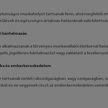
g
 biztonságos munkahelyet tartsanak fenn, ahol megfelelő e
sérülések és egészségre ártalmas hatásoknak való kitettsé
 bántalmazás
ne alkalmazzanak a törvényes munkavállalói életkornál fiat
egyéb, jogellenes bántalmazást vagy zaklatást a tevékenys
nka és emberkereskedelem
 ne tartsanak senkit rabszolgaságban, vagy szolgaságban, 
unkát és ne vegyenek részt az emberkereskedelem semmi