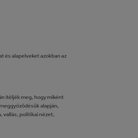
at és alapelveket azokban az
án ítéljék meg, hogy miként
gy meggyőződésük alapján,
 vallás, politikai nézet,