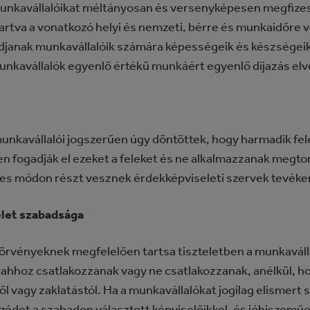
 munkavállalóikat méltányosan és versenyképesen megfize
tartva a vonatkozó helyi és nemzeti, bérre és munkaidőre 
djanak munkavállalóik számára képességeik és készségeik f
 munkavállalók egyenlő értékű munkáért egyenlő díjazás el
nkavállalói jogszerűen úgy döntöttek, hogy harmadik felek
n fogadják el ezeket a feleket és ne alkalmazzanak megtor
es módon részt vesznek érdekképviseleti szervek tevék
let szabadsága
 törvényeknek megfelelően tartsa tiszteletben a munkaváll
 ahhoz csatlakozzanak vagy ne csatlakozzanak, anélkül, ho
l vagy zaklatástól. Ha a munkavállalókat jogilag elismert 
zédet a szabadon választott képviselőikkel, és jóhiszeműe