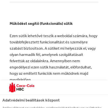
Működést segítő (funkcionális) sütik
Ezen sütik lehetővé teszik a weboldal számára, hogy
továbbfejlesztett funkcionalitást és személyre
szabást biztosítson. A sütiket mi helyezzük el, vagy
olyan harmadik fél, amelynek szolgáltatásait
felvettük az oldalainkra. Amennyiben nem
engedélyezi ezen sütik használatát, előfordulhat,
hogy az említett funkciók nem működnek majd
megfelelően.
Működést segítő sütik
Adatvédelmi beállítások központ
Süti alcsoportja
SÜTIk
alkalmazott sütiK
Amikor ellátogat egy weboldalra, az információkat tárolhat vagy gyűjthet be