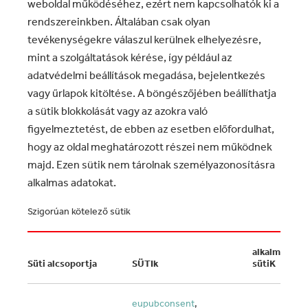
weboldal működéséhez, ezért nem kapcsolhatók ki a
rendszereinkben. Általában csak olyan
tevékenységekre válaszul kerülnek elhelyezésre,
mint a szolgáltatások kérése, így például az
adatvédelmi beállítások megadása, bejelentkezés
vagy űrlapok kitöltése. A böngészőjében beállíthatja
a sütik blokkolását vagy az azokra való
figyelmeztetést, de ebben az esetben előfordulhat,
hogy az oldal meghatározott részei nem működnek
majd. Ezen sütik nem tárolnak személyazonosításra
alkalmas adatokat.
Szigorúan kötelező sütik
alkalmazott
Süti alcsoportja
SÜTIk
sütiK
eupubconsent
,