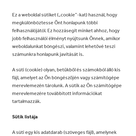
Ez a weboldal sütiket („cookie”-kat) használ, hogy
megkülönböztesse Önt honlapunk többi
felhasználójától. Ez hozzásegít minket ahhoz, hogy
jobb felhasználói élményt nyújtsunk Önnek, amikor
weboldalunkat böngészi, valamint lehetővé teszi
számunkra honlapunk javítását is.
A süti (cookie) olyan, betűkből és számokból álló kis
fájl, amelyet az Ön böngészőjén vagy számítógépe
merevlemezén tárolunk. A sütik az Ön számítógépe
merevlemezére továbbított információkat
tartalmazzák.
Sütik listája
A süti egy kis adatdarab (szöveges fájl), amelynek