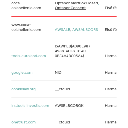
coca-
OptanonAlertBoxClosed
,
colahellenic.com
OptanonConsent
Első fél
www.coca-
colahellenic.com
AWSALB
,
AWSALBCORS
Első fél
ISAWPLB{A090E987-
4988-4CF8-B140-
tools.euroland.com
0BF4A4BC03A4}
Harmadik fél
google.com
NID
Harmadik fél
cookielaw.org
__cfduid
Harmadik fél
irs.tools.investis.com
AWSELBCOROK
Harmadik fél
onetrust.com
__cfduid
Harmadik fél