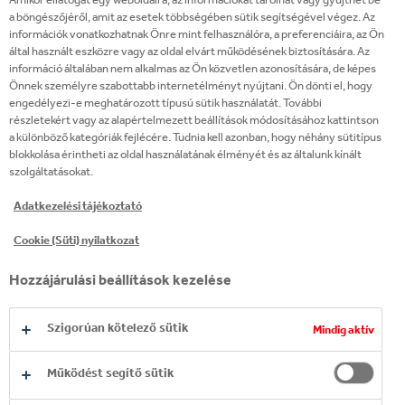
a böngészőjéről, amit az esetek többségében sütik segítségével végez. Az
információk vonatkozhatnak Önre mint felhasználóra, a preferenciáira, az Ön
www.coca-
által használt eszközre vagy az oldal elvárt működésének biztosítására. Az
colahellenic.com
__atuvs
Első fél
információ általában nem alkalmas az Ön közvetlen azonosítására, de képes
Önnek személyre szabottabb internetélményt nyújtani. Ön dönti el, hogy
engedélyezi-e meghatározott típusú sütik használatát. További
youtube-
részletekért vagy az alapértelmezett beállítások módosításához kattintson
nocookie.com
BELEEGYEZÉS
Harmadik fél
a különböző kategóriák fejlécére. Tudnia kell azonban, hogy néhány sütitípus
blokkolása érintheti az oldal használatának élményét és az általunk kínált
szolgáltatásokat.
Adatkezelési tájékoztató
Teljesítmény
Cookie (Süti) nyilatkozat
Ezen sütik segítségével vesszük számba az
Hozzájárulási beállítások kezelése
oldalunkon tett látogatásokat és a forgalom forrásait,
hogy ily módon mérjük és javítsuk az oldalunk
Szigorúan kötelező sütik
Mindig aktív
teljesítményét. Ezen sütik segítenek nekünk
meghatározni a legnépszerűbb és legkevésbé
Működést segítő sütik
népszerű oldalakat, illetve segítségükkel figyeljük a