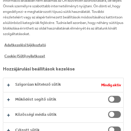
információ általában nem alkalmas az Ön közvetlen azonosítására, de képes
Rendelését leadhatja és
Önnek személyre szabottabb internetélményt nyújtani. Ön dönti el, hogy
nyomonkövetheti online Web Portál
engedélyezi-e meghatározott típusú sütik használatát. További
részletekért vagy az alapértelmezett beállítások módosításához kattintson
felületünkön keresztül.
a különböző kategóriák fejlécére. Tudnia kell azonban, hogy néhány sütitípus
blokkolása érintheti az oldal használatának élményét és az általunk kínált
szolgáltatásokat.
Adatkezelési tájékoztató
TOVÁBB
Cookie (Süti) nyilatkozat
Hozzájárulási beállítások kezelése
Szigorúan kötelező sütik
Mindig aktív
Működést segítő sütik
Közösségi média sütik
Copyright © 2026
Coca-Cola HBC.
All rights reserved.
Célzott sütik