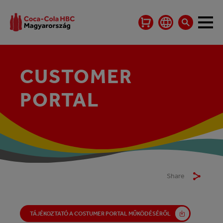
CUSTOMER
PORTAL
Share
TÁJÉKOZTATÓ A COSTUMER PORTAL MŰKÖDÉSÉRŐL