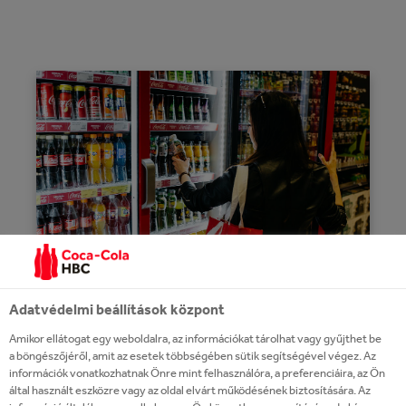
Adatvédelmi beállítások központ
COCA
COLA HBC SHOP
‑
Amikor ellátogat egy weboldalra, az információkat tárolhat vagy gyűjthet be
WEBOLDALA
a böngészőjéről, amit az esetek többségében sütik segítségével végez. Az
információk vonatkozhatnak Önre mint felhasználóra, a preferenciáira, az Ön
által használt eszközre vagy az oldal elvárt működésének biztosítására. Az