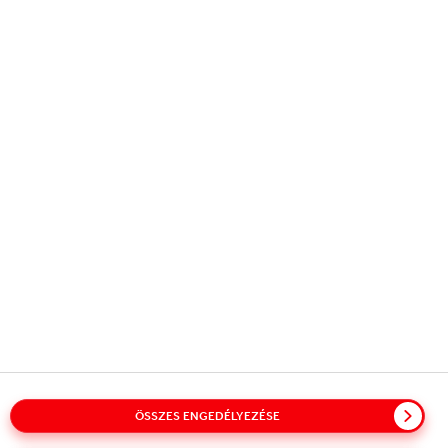
Copyright © 2026
Coca-Cola HBC.
All rights reserved.
VÁLLALATUNK
HASZNOS INFORMÁCIÓ
LÉPJ VELÜNK KAPCSOLATBA!
Glossary
Oldaltérkép
Irányelveink
ÖSSZES ENGEDÉLYEZÉSE
Adatkezelési tájékoztató
Cookie (Süti) nyilatkozat