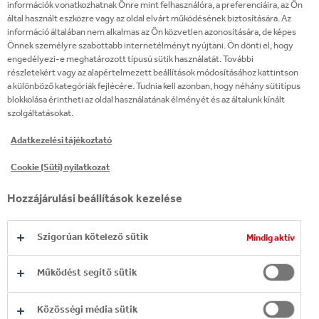
információk vonatkozhatnak Önre mint felhasználóra, a preferenciáira, az Ön
által használt eszközre vagy az oldal elvárt működésének biztosítására. Az
információ általában nem alkalmas az Ön közvetlen azonosítására, de képes
Önnek személyre szabottabb internetélményt nyújtani. Ön dönti el, hogy
engedélyezi-e meghatározott típusú sütik használatát. További
THREE CENTS
részletekért vagy az alapértelmezett beállítások módosításához kattintson
a különböző kategóriák fejlécére. Tudnia kell azonban, hogy néhány sütitípus
blokkolása érintheti az oldal használatának élményét és az általunk kínált
szolgáltatásokat.
Adatkezelési tájékoztató
Cookie (Süti) nyilatkozat
Hozzájárulási beállítások kezelése
Szigorúan kötelező sütik
Mindig aktív
Működést segítő sütik
Közösségi média sütik