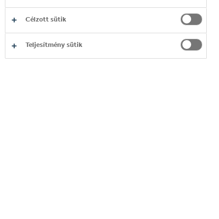
Célzott sütik
Teljesítmény sütik
RENDELJEN BÁRHOL,
BÁRMIKOR
Használja ki a Customer Portal kínálta
lehetőségeket, adja le megrendeléseit egyszerűen
és kényelmesen és éljen a promóciókkal! Kivételes
támogatást és értékes szolgáltatásokhoz való
hozzáférést biztosítunk.
REGISZTRÁLJON MOST