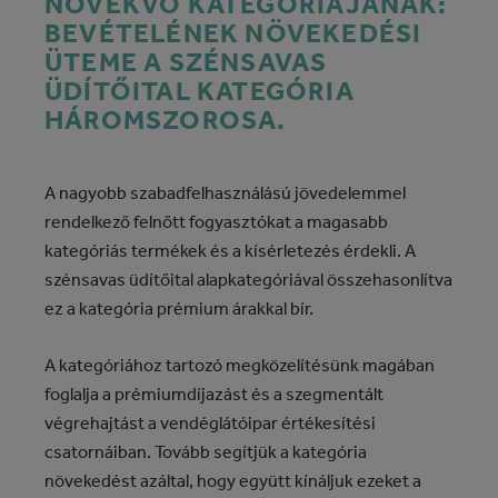
NÖVEKVŐ KATEGÓRIÁJÁNAK:
BEVÉTELÉNEK NÖVEKEDÉSI
ÜTEME A SZÉNSAVAS
ÜDÍTŐITAL KATEGÓRIA
HÁROMSZOROSA.
A nagyobb szabadfelhasználású jövedelemmel
rendelkező felnőtt fogyasztókat a magasabb
kategóriás termékek és a kísérletezés érdekli. A
szénsavas üdítőital alapkategóriával összehasonlítva
ez a kategória prémium árakkal bír.
A kategóriához tartozó megközelítésünk magában
foglalja a prémiumdíjazást és a szegmentált
végrehajtást a vendéglátóipar értékesítési
csatornáiban. Tovább segítjük a kategória
növekedést azáltal, hogy együtt kínáljuk ezeket a