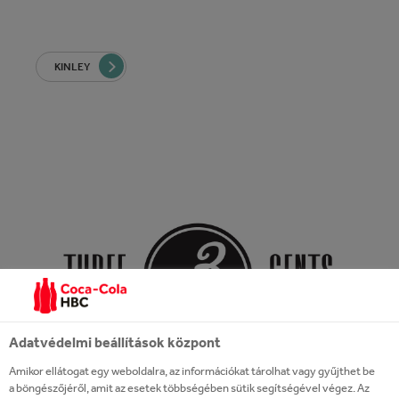
KINLEY
Adatvédelmi beállítások központ
Amikor ellátogat egy weboldalra, az információkat tárolhat vagy gyűjthet be
a böngészőjéről, amit az esetek többségében sütik segítségével végez. Az