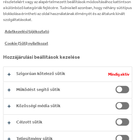
részletekért vagy az alapértelmezett beállítások módosításához kattintson
a különböző kategóriák fejlécére. Tudnia kell azonban, hogy néhány sütitípus
blokkolása érintheti az oldal használatának élményét és az általunk kínált
szolgáltatásokat.
Adatkezelési tájékoztató
Cookie (Süti) nyilatkozat
Hozzájárulási beállítások kezelése
Szigorúan kötelező sütik
Mindig aktív
Működést segítő sütik
Közösségi média sütik
Célzott sütik
2021-ben fák, cserjék és egyéb
növények ültetésével támogattuk a
Teljesítmény sütik
Dunaharaszti Önkormányzat faültetési