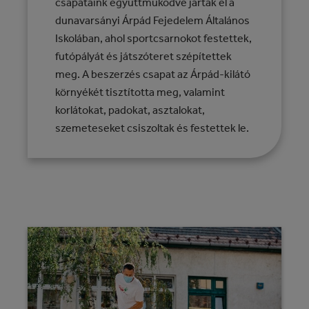
csapataink együttműködve jártak el a
dunavarsányi Árpád Fejedelem Általános
Iskolában, ahol sportcsarnokot festettek,
futópályát és játszóteret szépítettek
meg. A beszerzés csapat az Árpád-kilátó
környékét tisztította meg, valamint
korlátokat, padokat, asztalokat,
szemeteseket csiszoltak és festettek le.