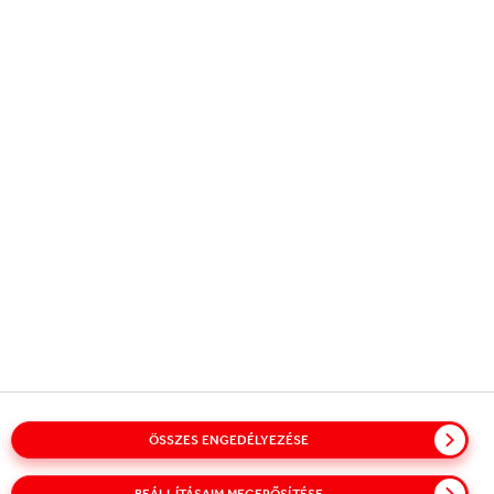
Copyright © 2026
Coca-Cola HBC.
All rights reserved.
VÁLLALATUNK
HASZNOS INFORMÁCIÓ
LÉPJ VELÜNK KAPCSOLATBA!
Glossary
Oldaltérkép
Irányelveink
ÖSSZES ENGEDÉLYEZÉSE
Adatkezelési tájékoztató
Cookie (Süti) nyilatkozat
Felhasználási feltételek
Hozzáférhetőség