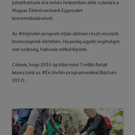
juttathattunk el a nehéz helyzetben élők számára a
Magyar Élelmiszerbank Egyesület
közreműködésével.
Az #énjövőm program útján aktívan részt veszünk
közösségeink életében. Ha pedig egyéb segítségre
van szükség, habozás nélkül lépünk.
Célunk, hogy 2035-ig több mint 3 millió fiatalt
képezzünk az #ÉnJövőm programunkkal (Bázisév
2017) .