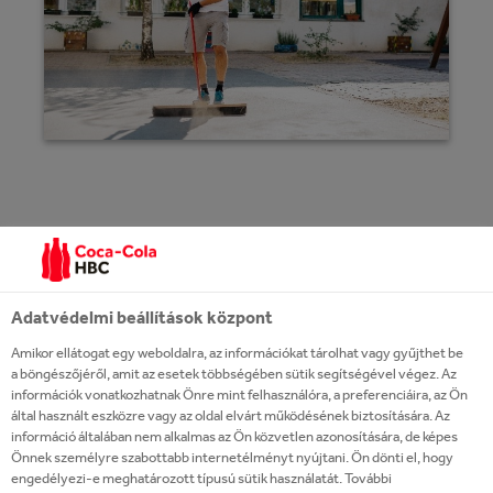
2020-ban önkénteseink a csepeli öttusa telep
felújításában vettek részt és az Újpesti EGYMI-ben
Adatvédelmi beállítások központ
segítettek az udvar rendezésében és játékok
Amikor ellátogat egy weboldalra, az információkat tárolhat vagy gyűjthet be
felújításában. Az év során az északkeleti értékesítési
a böngészőjéről, amit az esetek többségében sütik segítségével végez. Az
információk vonatkozhatnak Önre mint felhasználóra, a preferenciáira, az Ön
csapatunk új irodát kapott, melyet közösségi
által használt eszközre vagy az oldal elvárt működésének biztosítására. Az
erőfeszítés hozott létre.
információ általában nem alkalmas az Ön közvetlen azonosítására, de képes
Önnek személyre szabottabb internetélményt nyújtani. Ön dönti el, hogy
engedélyezi-e meghatározott típusú sütik használatát. További