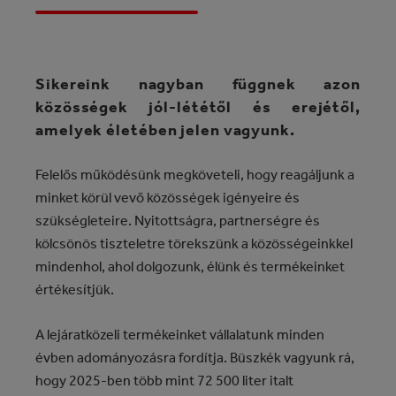
Sikereink nagyban függnek azon
közösségek jól-lététől és erejétől,
amelyek életében jelen vagyunk.
Felelős működésünk megköveteli, hogy reagáljunk a
minket körül vevő közösségek igényeire és
szükségleteire. Nyitottságra, partnerségre és
kölcsönös tiszteletre törekszünk a közösségeinkkel
mindenhol, ahol dolgozunk, élünk és termékeinket
értékesítjük.
A lejáratközeli termékeinket vállalatunk minden
évben adományozásra fordítja. Büszkék vagyunk rá,
hogy 2025-ben több mint 72 500 liter italt