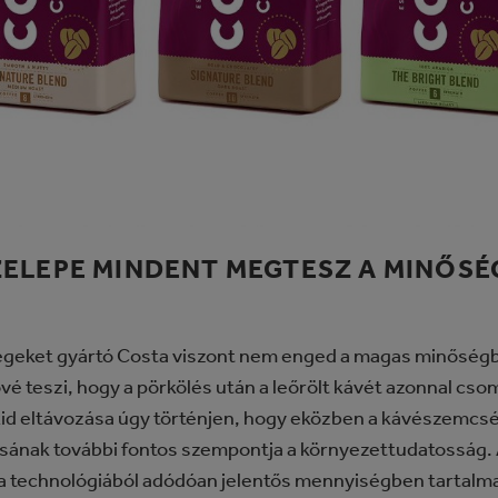
ELEPE MINDENT MEGTESZ A MINŐSÉ
geket gyártó Costa viszont nem enged a magas minőségb
é teszi, hogy a pörkölés után a leőrölt kávét azonnal cso
xid eltávozása úgy történjen, hogy eközben a kávészemcs
ásának további fontos szempontja a környezettudatossá
 technológiából adódóan jelentős mennyiségben tartalm