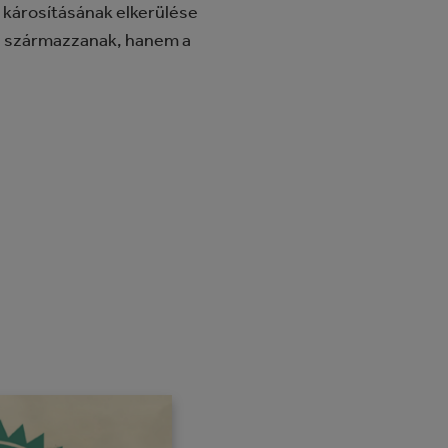
t károsításának elkerülése
ól származzanak, hanem a
.