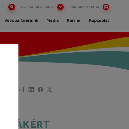
SÉS
ORSZÁGOK OLDALAI
CUSTOMER PORTAL
Vevőpartnereink
Média
Karrier
Kapcsolat
talok
Share
ROMÁKÉRT