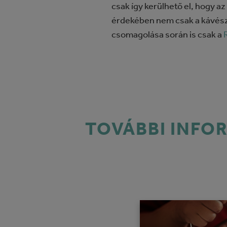
csak így kerülhető el, hogy 
érdekében nem csak a kávész
csomagolása során is csak a
TOVÁBBI INFO