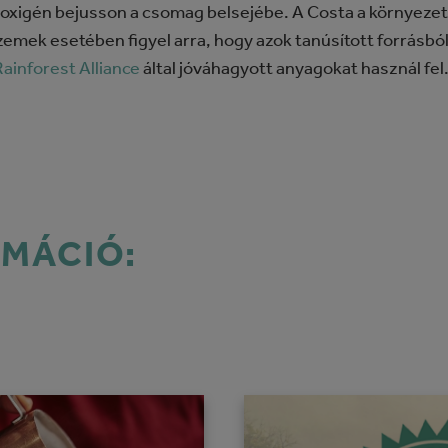
az oxigén bejusson a csomag belsejébe. A Costa a környeze
emek esetében figyel arra, hogy azok tanúsított forrásb
Rainforest Alliance
által jóváhagyott anyagokat használ fel
RMÁCIÓ: