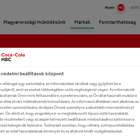
Nyelv
HU
KERE
Magyarországi működésünk
Márkák
Fenntarthatóság
Cola HBC Magyarország
k, érdekességek
 fel portfóliónkat!
on Refresh
l a partnerünk!
 dolgozz velünk?
Tanúsítványaink
Kávék
Termelés és logisztika
épünk és stratégiánk
ási tevékenységünk
avas üdítőitalok
arthatóság a gyakorlatban
mer Portal
tések, kiadványok,
fejlesztési képviselő
Fogyasztásra kész alkoholos i
anulmányok
olatunk a The Coca‑Cola
si lánc
tt szénsavas üdítőitalok
yezetvédelem
gement Trainee
Márkáink A-tól Z-ig
védelmi beállítások központ
any-val
k
eri kapcsolataink
táció
sségeink
rtők
 ellátogat egy weboldalra, az információkat tárolhat vagy gyűjthet be a
elveink
szőjéről, amit az esetek többségében sütik segítségével végez. Az információk
gatások
ölcslevek
ensúlyozott táplálkozás és
tkezés
ozhatnak Önre mint felhasználóra, a preferenciáira, az Ön által használt eszközre
ásaink
mód
z oldal elvárt működésének biztosítására. Az információ általában nem alkalmas az
steák
zvetlen azonosítására, de képes Önnek személyre szabottabb internetélményt
et teremtünk
övőm
ni. Ön dönti el, hogy engedélyezi-e meghatározott típusú sütik használatát.
iaitalok
dési lehetőségek
- SZELEPPEL ELLÁTOTT
i részletekért vagy az alapértelmezett beállítások módosításához kattintson a
, elismerések
ményeink
öző kategóriák fejlécére. Tudnia kell azonban, hogy néhány sütitípus blokkolása
um alkoholok
S A HOSSZANTARTÓ A
eti az oldal használatának élményét és az általunk kínált szolgáltatásokat.
k története
arthatósági utazásunk -
intés