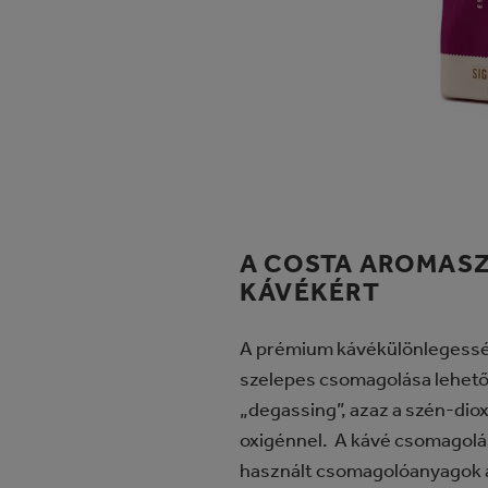
A COSTA AROMASZ
KÁVÉKÉRT
A prémium kávékülönlegessé
szelepes csomagolása lehetőv
„degassing”, azaz a szén-dio
oxigénnel. A kávé csomagol
használt csomagolóanyagok a