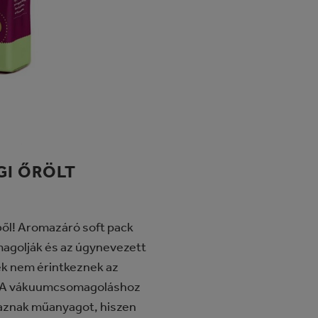
GI ŐRÖLT
ől! Aromazáró soft pack
magolják és az úgynevezett
ék nem érintkeznek az
g. A vákuumcsomagoláshoz
aznak műanyagot, hiszen