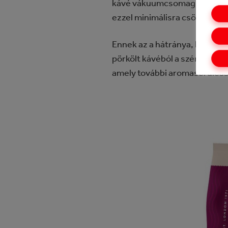
kávé vákuumcsomagban kerülhe
ezzel minimálisra csökkenthe
Ennek az a hátránya, hogy ez a
pörkölt kávéból a szén-dioxid
amely további aromasérülésse