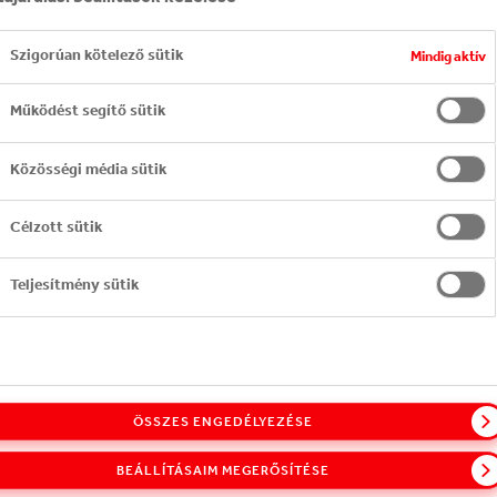
012
Szigorúan kötelező sütik
Mindig aktív
Működést segítő sütik
állalatként felismertük felelősségünket a tudatos
letmód népszerűsítésére indított kezdeményezése
Közösségi média sütik
 magyar lakosság és érintettjeink körében.
Célzott sütik
Teljesítmény sütik
LETÖLTÉS (PDF)
ÖSSZES ENGEDÉLYEZÉSE
LLALATUNK
HASZNOS
INFORMÁCIÓ
BEÁLLÍTÁSAIM MEGERŐSÍTÉSE
nk