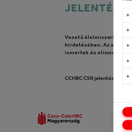
JELENTÉS 2
Vezető élelmiszeripari v
hirdetésében. Az aktív é
ismertek és elismertek a
CCHBC CSR jelentés 2012
VÁ
Rólu