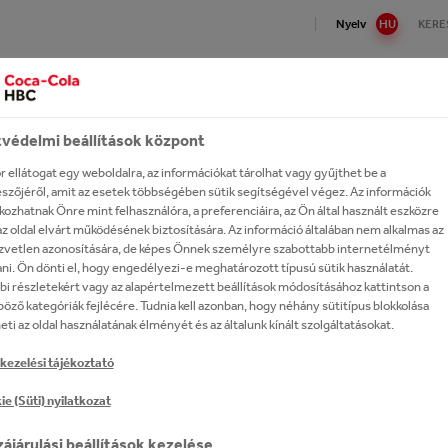
Nyelv
HU
KERE
Magyarországi működésünk
Márkák
Fenntarthatóság
védelmi beállítások központ
EK, KIADVÁNYOK,
Cola HBC Magyarország
k, érdekességek
 fel portfóliónkat!
on Refresh
l a partnerünk!
 dolgozz velünk?
Tanúsítványaink
Kávék
Termelés és logisztika
 ellátogat egy weboldalra, az információkat tárolhat vagy gyűjthet be a
szőjéről, amit az esetek többségében sütik segítségével végez. Az információk
épünk és stratégiánk
ási tevékenységünk
avas üdítőitalok
arthatóság a gyakorlatban
mer Portal
tések, kiadványok,
fejlesztési képviselő
Fogyasztásra kész alkoholos i
ozhatnak Önre mint felhasználóra, a preferenciáira, az Ön által használt eszközre
ULMÁNYOK
anulmányok
olatunk a The Coca‑Cola
si lánc
tt szénsavas üdítőitalok
yezetvédelem
gement Trainee
Márkáink A-tól Z-ig
z oldal elvárt működésének biztosítására. Az információ általában nem alkalmas az
any-val
k
zvetlen azonosítására, de képes Önnek személyre szabottabb internetélményt
eri kapcsolataink
táció
sségeink
rtők
ni. Ön dönti el, hogy engedélyezi-e meghatározott típusú sütik használatát.
elveink
i részletekért vagy az alapértelmezett beállítások módosításához kattintson a
gatások
ölcslevek
ensúlyozott táplálkozás és
tkezés
öző kategóriák fejlécére. Tudnia kell azonban, hogy néhány sütitípus blokkolása
ásaink
mód
eti az oldal használatának élményét és az általunk kínált szolgáltatásokat.
steák
et teremtünk
övőm
ványok, esettanulmányok
kezelési tájékoztató
iaitalok
dési lehetőségek
, elismerések
ményeink
e (Süti) nyilatkozat
um alkoholok
HBC MAGYARORSZÁG – 
k története
arthatósági utazásunk -
intés
ájárulási beállítások kezelése