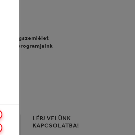
 egészségszemlélet
ink és programjaink
LÉPJ VELÜNK
KAPCSOLATBA!