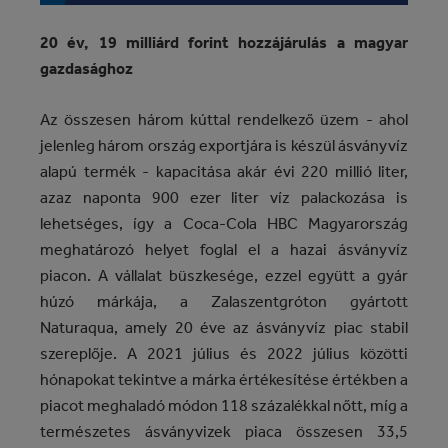
20 év, 19 milliárd forint hozzájárulás a magyar
gazdasághoz
Az összesen három kúttal rendelkező üzem - ahol
jelenleg három ország exportjára is készül ásványvíz
alapú termék - kapacitása akár évi 220 millió liter,
azaz naponta 900 ezer liter víz palackozása is
lehetséges, így a Coca-Cola HBC Magyarország
meghatározó helyet foglal el a hazai ásványvíz
piacon. A vállalat büszkesége, ezzel együtt a gyár
húzó márkája, a Zalaszentgróton gyártott
Naturaqua, amely 20 éve az ásványvíz piac stabil
szereplője. A 2021 július és 2022 július közötti
hónapokat tekintve a márka értékesítése értékben a
piacot meghaladó módon 118 százalékkal nőtt, míg a
természetes ásványvizek piaca összesen 33,5