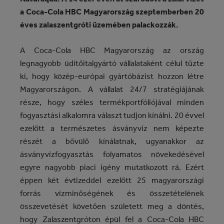
a Coca-Cola HBC Magyarország szeptemberben 20
éves zalaszentgróti üzemében palackozzák.
A Coca-Cola HBC Magyarország az ország
legnagyobb üdítőitalgyártó vállalataként célul tűzte
ki, hogy közép-európai gyártóbázist hozzon létre
Magyarországon. A vállalat 24/7 stratégiájának
része, hogy széles termékportfóliójával minden
fogyasztási alkalomra választ tudjon kínálni. 20 évvel
ezelőtt a természetes ásványvíz nem képezte
részét a bővülő kínálatnak, ugyanakkor az
ásványvízfogyasztás folyamatos növekedésével
egyre nagyobb piaci igény mutatkozott rá. Ezért
éppen két évtizeddel ezelőtt 25 magyarországi
forrás vízminőségének és összetételének
összevetését követően született meg a döntés,
hogy Zalaszentgróton épül fel a Coca-Cola HBC