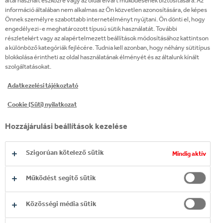
által használt eszközre vagy az oldal elvárt működésének biztosítására. Az
üzletágat, három országba is
információ általában nem alkalmas az Ön közvetlen azonosítására, de képes
Önnek személyre szabottabb internetélményt nyújtani. Ön dönti el, hogy
exportálunk, számos fejlesztést
engedélyezi-e meghatározott típusú sütik használatát. További
eszközöltünk, amelyek amellett,
részletekért vagy az alapértelmezett beállítások módosításához kattintson
a különböző kategóriák fejlécére. Tudnia kell azonban, hogy néhány sütitípus
hogy hatással voltak a vállalatunk
blokkolása érintheti az oldal használatának élményét és az általunk kínált
szolgáltatásokat.
sikereire a helyi közösség számára is
mindennapi megélhetést nyújtanak.
Adatkezelési tájékoztató
Cookie (Süti) nyilatkozat
KOLCSÁR ZOLTÁN
Hozzájárulási beállítások kezelése
GYÁRIGAZGATÓ, ZALASZENTGRÓT
Szigorúan kötelező sütik
Mindig aktív
Működést segítő sütik
Közösségi média sütik