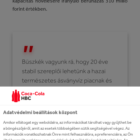
kapacitás növelésére irányuló beruházás 310 millió
forint értékben.
Büszkék vagyunk rá, hogy 20 éve
stabil szereplői lehetünk a hazai
természetes ásványvíz piacnak és
nagy öröm számunkra, hogy egy
ilyen kiváló minőségű víz áll a
rendelkezésünkre, mint a
Adatvédelmi beállítások központ
zalaszentgróti. Hosszú utat tettünk
Amikor ellátogat egy weboldalra, az információkat tárolhat vagy gyűjthet be
meg az elmúlt két évtizedben,
a böngészőjéről, amit az esetek többségében sütik segítségével végez. Az
információk vonatkozhatnak Önre mint felhasználóra, a preferenciáira, az Ön
felépítettünk egy hidratációs