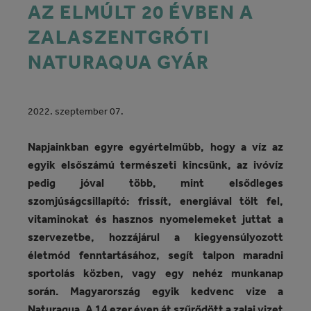
AZ ELMÚLT 20 ÉVBEN A
ZALASZENTGRÓTI
NATURAQUA GYÁR
2022. szeptember 07.
Napjainkban egyre egyértelműbb, hogy a víz az
egyik elsőszámú természeti kincsünk, az ivóvíz
pedig jóval több, mint elsődleges
szomjúságcsillapító: frissít, energiával tölt fel,
vitaminokat és hasznos nyomelemeket juttat a
szervezetbe, hozzájárul a kiegyensúlyozott
életmód fenntartásához, segít talpon maradni
sportolás közben, vagy egy nehéz munkanap
során. Magyarország egyik kedvenc vize a
Naturaqua. A 14 ezer éven át szűrődött a zalai vizet