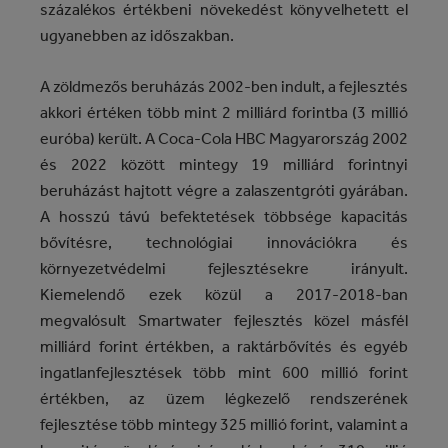
százalékos értékbeni növekedést könyvelhetett el
ugyanebben az időszakban.
A zöldmezős beruházás 2002-ben indult, a fejlesztés
akkori értéken több mint 2 milliárd forintba (3 millió
euróba) került. A Coca-Cola HBC Magyarország 2002
és 2022 között mintegy 19 milliárd forintnyi
beruházást hajtott végre a zalaszentgróti gyárában.
A hosszú távú befektetések többsége kapacitás
bővítésre, technológiai innovációkra és
környezetvédelmi fejlesztésekre irányult.
Kiemelendő ezek közül a 2017-2018-ban
megvalósult Smartwater fejlesztés közel másfél
milliárd forint értékben, a raktárbővítés és egyéb
ingatlanfejlesztések több mint 600 millió forint
értékben, az üzem légkezelő rendszerének
fejlesztése több mintegy 325 millió forint, valamint a