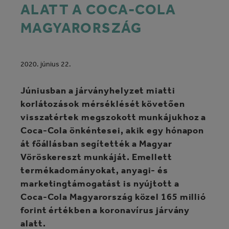
ALATT A COCA‑COLA
MAGYARORSZÁG
2020. június 22.
Júniusban a járványhelyzet miatti
korlátozások mérséklését követően
visszatértek megszokott munkájukhoz a
Coca‑Cola önkéntesei, akik egy hónapon
át főállásban segítették a Magyar
Vöröskereszt munkáját. Emellett
termékadományokat, anyagi- és
marketingtámogatást is nyújtott a
Coca‑Cola Magyarország közel 165 millió
forint értékben a koronavírus járvány
alatt.