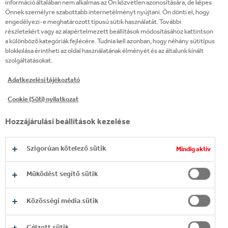
információ általában nem alkalmas az Ön közvetlen azonosítására, de képes
koronavírus miatt nehéz helyzetbe került emberek
Önnek személyre szabottabb internetélményt nyújtani. Ön dönti el, hogy
engedélyezi-e meghatározott típusú sütik használatát. További
megsegítésére, így többek közt a Magyar
részletekért vagy az alapértelmezett beállítások módosításához kattintson
Vöröskereszt működtette 10 Családok Átmeneti
a különböző kategóriák fejlécére. Tudnia kell azonban, hogy néhány sütitípus
Otthona és a 75 hajléktalanellátó intézmény és
blokkolása érintheti az oldal használatának élményét és az általunk kínált
szolgáltatásokat.
szolgáltatás ellátottainak, időseknek, munka nélkül
maradtaknak, karanténban levőknek a segítésére -
Adatkezelési tájékoztató
elsősorban élelmiszer, higiéniai, tisztítószer
Cookie (Süti) nyilatkozat
csomagok és pszichoszociális segítségnyújtás
formájában.
Hozzájárulási beállítások kezelése
A vállalat kiemelt célja volt, hogy a piaci igények
Szigorúan kötelező sütik
Mindig aktív
kiszolgálása mellett minden munkahelyet meg
tudjanak őrizni ebben a kihívásokkal teli időszakban
Működést segítő sütik
is. A vendéglátóipari egységek bezárása miatti
speciális helyzet ugyanakkor lehetőséget teremtett
Közösségi média sütik
arra, hogy a munkavállalók közül öt területi
képviselőt önkéntes alapon a Magyar Vöröskereszt
Célzott sütik