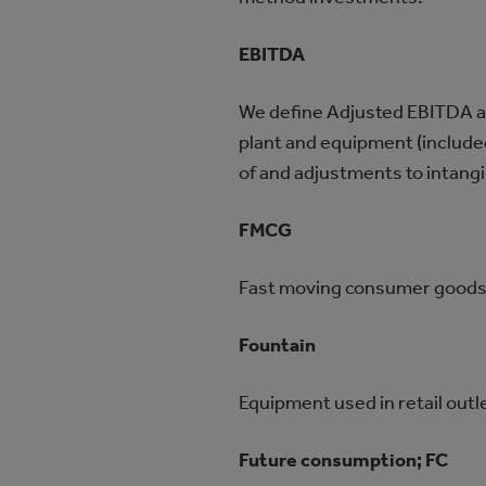
EBITDA
We define Adjusted EBITDA as
plant and equipment (include
of and adjustments to intangi
FMCG
Fast moving consumer goods
Fountain
Equipment used in retail out
Future consumption; FC