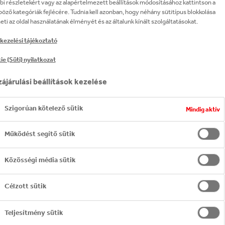
i részletekért vagy az alapértelmezett beállítások módosításához kattintson a
ng preservative-free products, especially fresh juice and 
öző kategóriák fejlécére. Tudnia kell azonban, hogy néhány sütitípus blokkolása
eti az oldal használatának élményét és az általunk kínált szolgáltatásokat.
kezelési tájékoztató
her by global business leaders calling on world leaders t
e (Süti) nyilatkozat
tackle climate change.
ájárulási beállítások kezelése
Szigorúan kötelező sütik
Mindig aktív
Működést segítő sütik
Közösségi média sütik
 manufacture, and distribute beverages of The Coca‑Cola 
Célzott sütik
Teljesítmény sütik