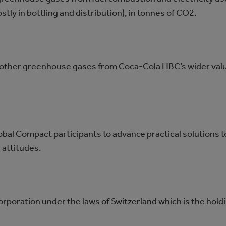
tly in bottling and distribution), in tonnes of CO2.
other greenhouse gases from Coca‑Cola HBC’s wider value
bal Compact participants to advance practical solutions t
 attitudes.
rporation under the laws of Switzerland which is the hol