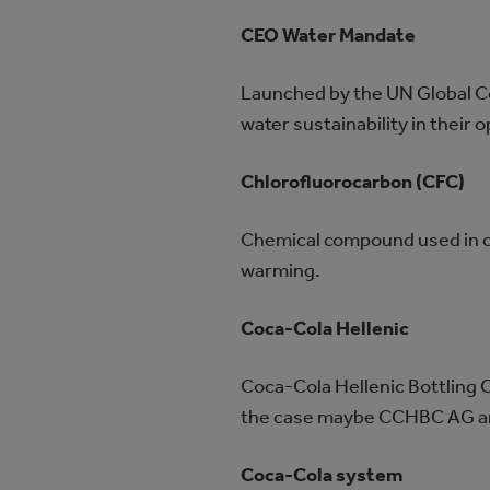
CEO Water Mandate
Launched by the UN Global Com
water sustainability in their 
Chlorofluorocarbon (CFC)
Chemical compound used in co
warming.
Coca‑Cola Hellenic
Coca‑Cola Hellenic Bottling C
the case maybe CCHBC AG and i
Coca‑Cola system