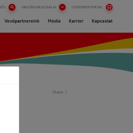
SÉS
ORSZÁGOK OLDALAI
CUSTOMER PORTAL
Vevőpartnereink
Média
Karrier
Kapcsolat
talok
Share